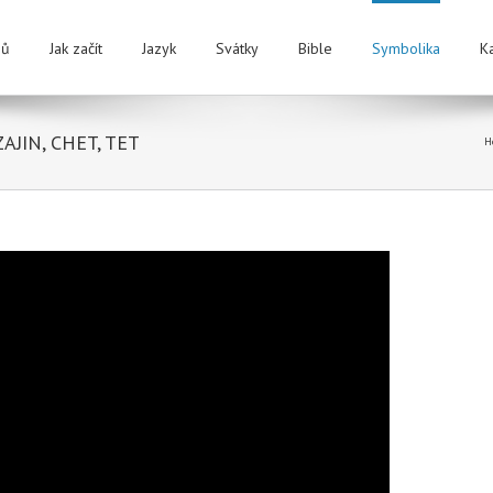
ů
Jak začít
Jazyk
Svátky
Bible
Symbolika
K
 ZAJIN, CHET, TET
H