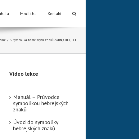
abala
Modlitba
Kontakt
ome
/
3. Symbolika hebrejských znaků ZAJIN, CHET, TET
Video lekce
Manuál – Průvodce
symbolikou hebrejských
znaků
Úvod do symboliky
hebrejských znaků