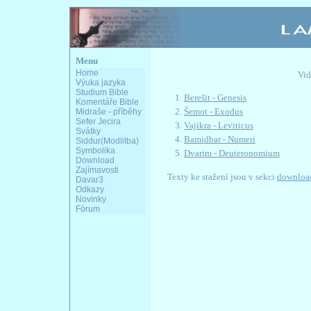
Menu
Home
Vid
Výuka jazyka
Studium Bible
Berešit - Genesis
Komentáře Bible
Šemot - Exodus
Midraše - příběhy
Sefer Jecira
Vajikra - Leviticus
Svátky
Bamidbar - Numeri
Siddur(Modlitba)
Symbolika
Dvarim - Deuteronomium
Download
Zajímavosti
Texty ke stažení jsou v sekci
downloa
Davar3
Odkazy
Novinky
Fórum