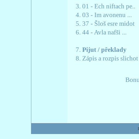
01 - Ech niftach 
03 - Im avonenu ..
37 - Šloš esre mido
44 - Avla nafši .
Pijut / překlady
Zápis a rozpis slicho
Bonu