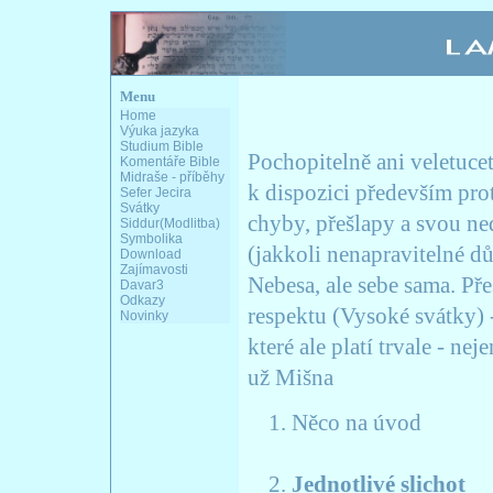
Menu
Home
Výuka jazyka
Studium Bible
Pochopitelně ani veletuce
Komentáře Bible
Midraše - příběhy
k dispozici především prot
Sefer Jecira
Svátky
chyby, přešlapy a svou ne
Siddur(Modlitba)
Symbolika
(jakkoli nenapravitelné d
Download
Zajímavosti
Nebesa, ale sebe sama. Př
Davar3
Odkazy
respektu (Vysoké svátky)
Novinky
které ale platí trvale - ne
už Mišna
Něco na úvod
Jednotlivé slichot