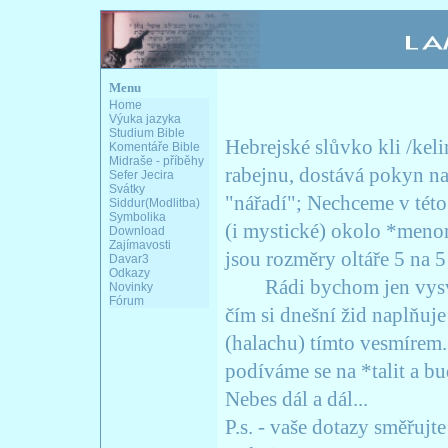
Menu
Home
Výuka jazyka
Studium Bible
Hebrejské slůvko kli /kel
Komentáře Bible
Midraše - příběhy
rabejnu, dostává pokyn nac
Sefer Jecira
Svátky
"nářadí"; Nechceme v této
Siddur(Modlitba)
Symbolika
(i mystické) okolo *menory
Download
Zajímavosti
jsou rozměry oltáře 5 na 5
Davar3
Odkazy
Rádi bychom jen vysvětli
Novinky
Fórum
čím si dnešní žid naplňuje
(halachu) tímto vesmírem.
podíváme se na *talit a 
Nebes dál a dál...
P.s. - vaše dotazy směřuj