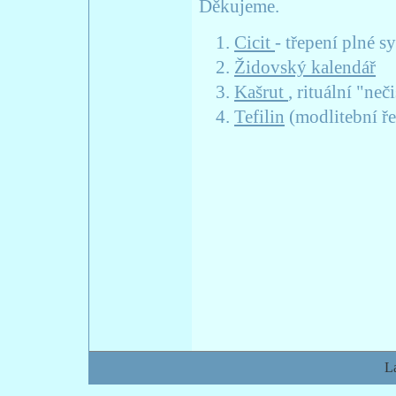
Děkujeme.
Cicit
- třepení plné 
Židovský kalendář
Kašrut
, rituální "neči
Tefilin
(modlitební ře
L