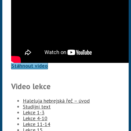
Stáhnout video
Video lekce
Haleluja hebrejská řeč – úvod
Studijní text
Lekce 1-3
Lekce 4-10
Lekce 11-14
Lekce 15