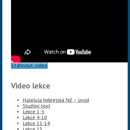
Stáhnout video
Video lekce
Haleluja hebrejská řeč – úvod
Studijní text
Lekce 1-3
Lekce 4-10
Lekce 11-14
Lekce 15