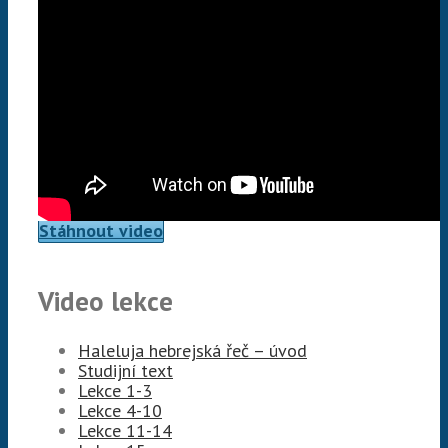
Stáhnout video
Video lekce
Haleluja hebrejská řeč – úvod
Studijní text
Lekce 1-3
Lekce 4-10
Lekce 11-14