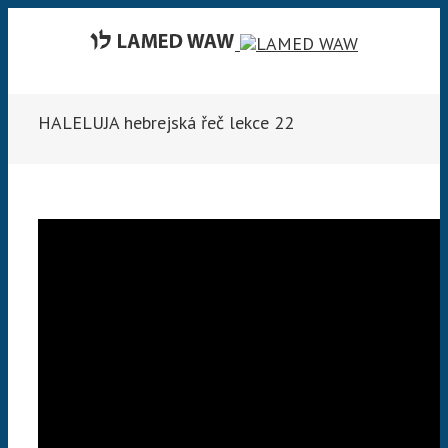
HALELUJA hebrejská řeč lekce 22