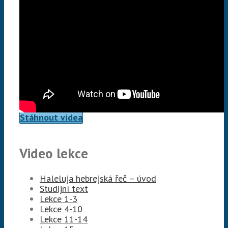
Stáhnout videa
Video lekce
Haleluja hebrejská řeč – úvod
Studijní text
Lekce 1-3
Lekce 4-10
Lekce 11-14